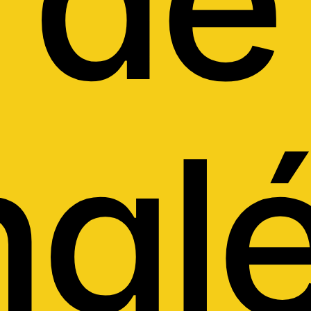
de
ngl