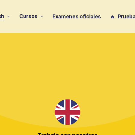
sh
Cursos
Examenes oficiales
🔥
Prueba