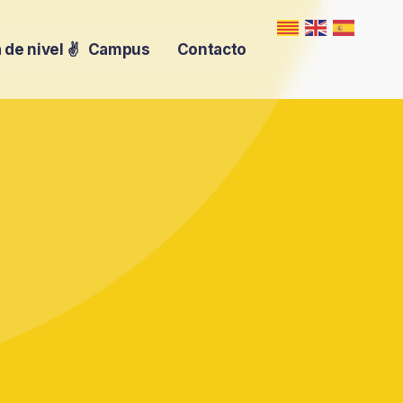
 de nivel
✌️
Contacto
Campus