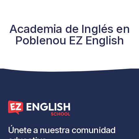
Academia de Inglés en
Poblenou EZ English
Aprender inglés en una
academia de inglés en
Poblenou
es una de las mejores decisiones para
quienes desean mejorar sus habilidades
lingüísticas y abrir nuevas oportunidades. En
este barrio vibrante y en crecimiento de
Barcelona,
EZ English
se destaca por ofrecer
cursos de inglés personalizados
para todas las
Únete
a
nuestra
comunidad
edades y niveles, diseñados para adaptarse a