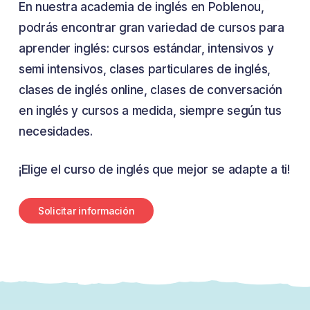
En nuestra academia de inglés en Poblenou,
podrás encontrar gran variedad de cursos para
aprender inglés: cursos estándar, intensivos y
semi intensivos, clases particulares de inglés,
clases de inglés online, clases de conversación
en inglés y cursos a medida, siempre según tus
necesidades.
¡Elige el curso de inglés que mejor se adapte a ti!
S
o
l
i
c
i
t
a
r
i
n
f
o
r
m
a
c
i
ó
n