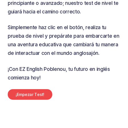
principiante o avanzado; nuestro test de nivel te
guiará hacia el camino correcto.
Simplemente haz clic en el botón, realiza tu
prueba de nivel y prepárate para embarcarte en
una aventura educativa que cambiará tu manera
de interactuar con el mundo anglosajón.
¡Con EZ English Poblenou, tu futuro en inglés
comienza hoy!
¡
E
m
p
e
z
a
r
T
e
s
t
!