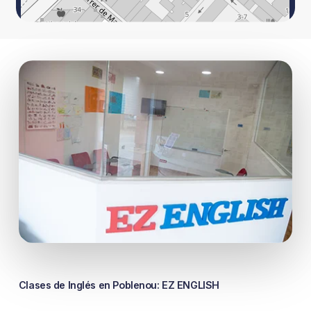
Leaflet
|
©
OpenStreetMap
contributors
Clases
de
Inglés
en
Poblenou: EZ
ENGLISH