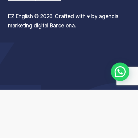
En nuestra
academia de inglés en Poblenou
,
EZ English ©
2026
. Crafted with ♥️ by
agencia
nos esforzamos por ofrecer una experiencia
marketing digital Barcelona
.
educativa única. Desde profesores nativos hasta
metodologías modernas y adaptadas, cada clase
está diseñada para maximizar tu aprendizaje.
¡Ven y descubre cómo podemos ayudarte a
alcanzar tus metas!