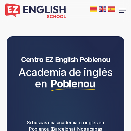
Skip
Men
to
main
content
Centro EZ English Poblenou
Academia de inglés
en
Poblenou
Si
buscas
una
academia
en
inglés
en
Poblenou
(Barcelona)
¡Nos
acabas