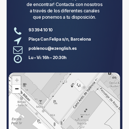
de
encontrar!
Contacta
con
nosotros
a
través
de
los
diferentes
canales
que
ponemos
a
tu
disposición.
93 394 10 10
Plaça Can Felipa s/n, Barcelona
poblenou@ezenglish.es
Lu – Vi: 16h – 20:30h
+
−