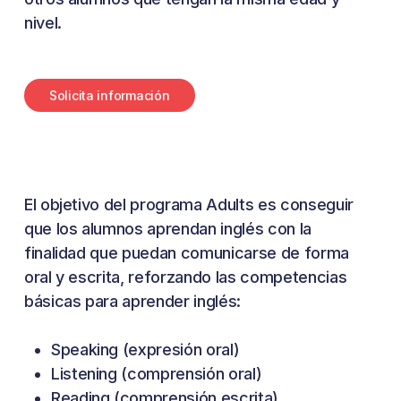
nivel.
S
o
l
i
c
i
t
a
i
n
f
o
r
m
a
c
i
ó
n
El objetivo del programa Adults es conseguir
que los alumnos aprendan inglés con la
finalidad que puedan comunicarse de forma
oral y escrita, reforzando las competencias
básicas para aprender inglés:
Speaking (expresión oral)
Listening (comprensión oral)
Reading (comprensión escrita)